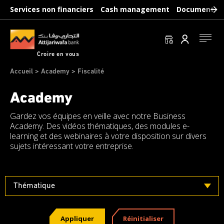
Aller
Services non financiers
Cash management
Documents b
au
contenu
principal
Se conn
Croire en vous
Fil
Accueil
Academy
Fiscalité
d'Ariane
Academy
Gardez vos équipes en veille avec notre Business
Academy. Des vidéos thématiques, des modules e-
learning et des webinaires à votre disposition sur divers
sujets intéressant votre entreprise.
Thématique
Appliquer
Réinitialiser