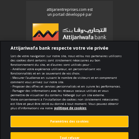
attijarientreprises.com est
un portail développé par
Attijariwafa bank respecte votre vie privée
Lors de votre navigation sur notre site, nous et/ou nos partenaires utilisons
des cookies dont certains sont strictement nécessaires au bon
Conformité
fonctionnement du site, et d'autres sont utilisés pour :
- Améliorer votre expérience utilisateur, en personnalisant vos
Conditions générales d'utilisation
fonctionnalités et en se souvenant de vos choix.
- Mesurer l’audience en suivant le nombre de visiteurs et en comprenant
Sécurité et confidentialité
comment vous arrivez sur notre site.
- Proposer des offres et services personnalisés et en suivre les performances.
Politique de cookies
- Partager des informations avec les réseaux sociaux utilisés et vous
Protection des données personnelles
permettre de visualiser du contenu hébergé sur un site externe.
Votre consentement à l'installation de cookies non strictement nécessaires
Paramètres des cookies
est libre et peut être retiré ou donné à tout moment. Vous pouvez obtenir
plus d'informations via notre
politique de cookies
void.fr
Réalisé par
Paramètres des cookies
ucotraconsulting.com
dark mo
Contenu éditorial par
Tout refuser