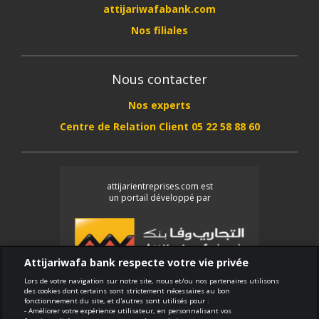
attijariwafabank.com
Nos filiales
Nous contacter
Nos experts
Centre de Relation Client 05 22 58 88 60
attijarientreprises.com est
un portail développé par
Attijariwafa bank respecte votre vie privée
Lors de votre navigation sur notre site, nous et/ou nos partenaires utilisons
des cookies dont certains sont strictement nécessaires au bon
fonctionnement du site, et d'autres sont utilisés pour :
Conformité
- Améliorer votre expérience utilisateur, en personnalisant vos