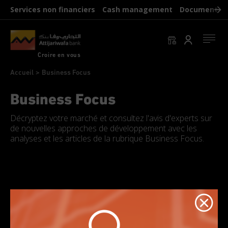
Aller
Services non financiers
Cash management
Documents b
au
contenu
principal
Se conn
Croire en vous
Fil
Accueil
Business Focus
d'Ariane
Business Focus
Décryptez votre marché et consultez l'avis d'experts sur
de nouvelles approches de développement avec les
analyses et les articles de la rubrique Business Focus.
R
à