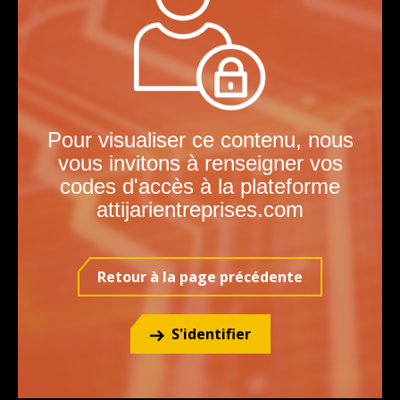
la
p
p
Pour visualiser ce contenu, nous
vous invitons à renseigner vos
codes d'accès à la plateforme
attijarientreprises.com
Retour à la page précédente
S'identifier