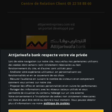
Centre de Relation Client 05 22 58 88 60
attijarientreprises.com est
un portail développé par
Attijariwafa bank respecte votre vie privée
Lors de votre navigation sur notre site, nous et/ou nos partenaires utilisons
des cookies dont certains sont strictement nécessaires au bon
Conformité
fonctionnement du site, et d'autres sont utilisés pour :
- Améliorer votre expérience utilisateur, en personnalisant vos
Conditions générales d'utilisation
fonctionnalités et en se souvenant de vos choix.
- Mesurer l’audience en suivant le nombre de visiteurs et en comprenant
Sécurité et confidentialité
comment vous arrivez sur notre site.
- Proposer des offres et services personnalisés et en suivre les performances.
Politique de cookies
- Partager des informations avec les réseaux sociaux utilisés et vous
Protection des données personnelles
permettre de visualiser du contenu hébergé sur un site externe.
Votre consentement à l'installation de cookies non strictement nécessaires
Paramètres des cookies
est libre et peut être retiré ou donné à tout moment. Vous pouvez obtenir
plus d'informations via notre
politique de cookies