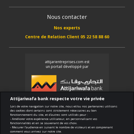
Nous contacter
Nos experts
Centre de Relation Client 05 22 58 88 60
attijarientreprises.com est
un portail développé par
Attijariwafa bank respecte votre vie privée
Lors de votre navigation sur notre site, nous et/ou nos partenaires utilisons
des cookies dont certains sont strictement nécessaires au bon
Conformité
fonctionnement du site, et d'autres sont utilisés pour :
- Améliorer votre expérience utilisateur, en personnalisant vos
Conditions générales d'utilisation
fonctionnalités et en se souvenant de vos choix.
- Mesurer l’audience en suivant le nombre de visiteurs et en comprenant
Sécurité et confidentialité
comment vous arrivez sur notre site.