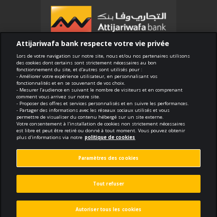
Attijariwafa bank respecte votre vie privée
Lors de votre navigation sur notre site, nous et/ou nos partenaires utilisons
des cookies dont certains sont strictement nécessaires au bon
Compliance
fonctionnement du site, et d'autres sont utilisés pour :
- Améliorer votre expérience utilisateur, en personnalisant vos
Terms of use
fonctionnalités et en se souvenant de vos choix.
- Mesurer l’audience en suivant le nombre de visiteurs et en comprenant
Security and confidentiality
comment vous arrivez sur notre site.
- Proposer des offres et services personnalisés et en suivre les performances.
Politique de cookies
- Partager des informations avec les réseaux sociaux utilisés et vous
Protection des données personnelles
permettre de visualiser du contenu hébergé sur un site externe.
Votre consentement à l'installation de cookies non strictement nécessaires
Paramètres des cookies
est libre et peut être retiré ou donné à tout moment. Vous pouvez obtenir
plus d'informations via notre
politique de cookies
Paramètres des cookies
void.fr
Created by
dark mo
ucotraconsulting.com
Editorial content by
Tout refuser
Autoriser tous les cookies
Find a Business
Products and
Search
Contact our