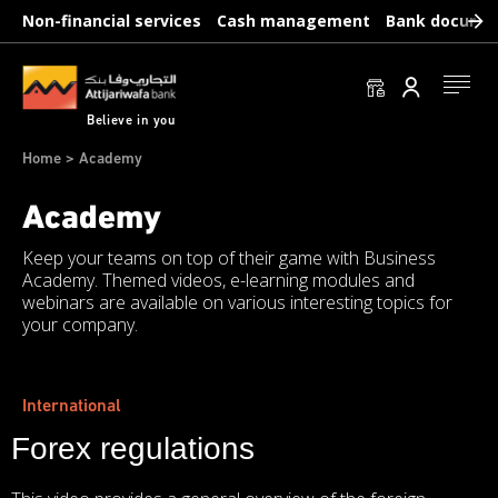
Skip
Non-financial services
Cash management
Bank docume
to
main
content
Se conn
Believe in you
Breadcrumb
Home
Academy
Academy
Keep your teams on top of their game with Business
Academy. Themed videos, e-learning modules and
webinars are available on various interesting topics for
your company.
International
Forex regulations