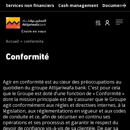
Aller
Services non financiers
Cash management
Documents b
au
contenu
principal
Se conn
Croire en vous
Fil
Accueil
conformite
d'Ariane
Conformité
Paragraphs
Agir en conformité est au cœur des préoccupations au
quotidien du groupe Attijariwafa bank. C'est pour cela
que le Groupe est doté d’une fonction de « Conformité »
dont la mission principale est de s’assurer que le Groupe
agit conformément aux règles et directives internes, à la
législation, aux réglementations en vigueur et aux codes
de conduite et ce, afin de sécuriser en continu ses
opérations et ses processus et garantir le respect du
devoir de confiance vis-à-vis de sa clientèle. De par sa