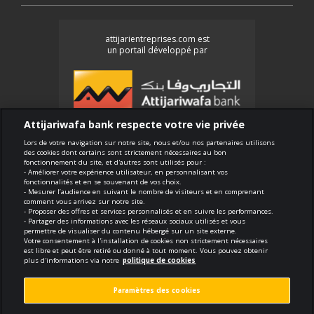
attijarientreprises.com est
un portail développé par
Attijariwafa bank respecte votre vie privée
Lors de votre navigation sur notre site, nous et/ou nos partenaires utilisons
des cookies dont certains sont strictement nécessaires au bon
Conformité
fonctionnement du site, et d'autres sont utilisés pour :
- Améliorer votre expérience utilisateur, en personnalisant vos
Conditions générales d'utilisation
fonctionnalités et en se souvenant de vos choix.
- Mesurer l’audience en suivant le nombre de visiteurs et en comprenant
Sécurité et confidentialité
comment vous arrivez sur notre site.
- Proposer des offres et services personnalisés et en suivre les performances.
Politique de cookies
- Partager des informations avec les réseaux sociaux utilisés et vous
Protection des données personnelles
permettre de visualiser du contenu hébergé sur un site externe.
Votre consentement à l'installation de cookies non strictement nécessaires
Paramètres des cookies
est libre et peut être retiré ou donné à tout moment. Vous pouvez obtenir
plus d'informations via notre
politique de cookies
Paramètres des cookies
void.fr
Réalisé par
dark mo
ucotraconsulting.com
Contenu éditorial par