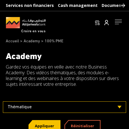
Aller
Services non financiers
Cash management
Documents b
au
contenu
principal
Se conn
Croire en vous
Fil
Accueil
Academy
100% PME
d'Ariane
Academy
Gardez vos équipes en veille avec notre Business
Academy. Des vidéos thématiques, des modules e-
learning et des webinaires à votre disposition sur divers
sujets intéressant votre entreprise.
Thématique
Appliquer
Réinitialiser