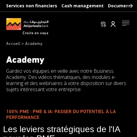
Aller
Services non financiers
Cash management
Documents b
au
contenu
principal
Se conn
Croire en vous
Fil
Accueil
Academy
d'Ariane
Academy
Gardez vos équipes en veille avec notre Business
Academy. Des vidéos thématiques, des modules e-
learning et des webinaires à votre disposition sur divers
sujets intéressant votre entreprise.
100% PME : PME & IA: PASSER DU POTENTIEL À LA
PERFORMANCE
Les leviers stratégiques de l'IA