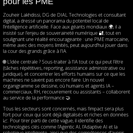
pour les PME
Zouheir Lakhdissi, DG de DIAL Technologies et consultant
digital, a dressé un panorama du potentiel local de
l’intelligence artificielle. Face aux géants mondiaux
, il a
🌍
insisté sur l’enjeu de souveraineté numérique
, tout en
🔐
soulignant une réalité encourageante : une PME marocaine,
même avec des moyens limités, peut aujourd’hui jouer dans
la cour des grands grâce à l’IA.
L’idée centrale ? Sous-traiter à l’IA tout ce qui peut l’être
🌐
(tâches répétitives, reporting, assistance administrative ou
juridique), et concentrer les efforts humains sur ce que les
machines ne savent pas encore faire. Un nouvel
organigramme se dessine, où humains et agents IA –
commerciaux, RH, recouvrement ou assistants – collaborent
au service de la performance
.
🤝
Tous les secteurs sont concernés, mais l’impact sera plus
fort pour ceux qui sont déjà digitalisés et riches en données
. Pour tirer parti de cette vague, il identifie des
📈
technologies clés comme l’Agentic AI, l’Adaptive AI et la
robotique intelligente, ainsi que des compétences d’avenir