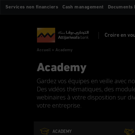
Aller
Services non financiers
Cash management
Documents 
au
contenu
principal
Croire en vo
Fil
Accueil
Academy
d'Ariane
Academy
Gardez vos équipes en veille avec n
Des vidéos thématiques, des module
webinaires à votre disposition sur di
votre entreprise.
ACADEMY