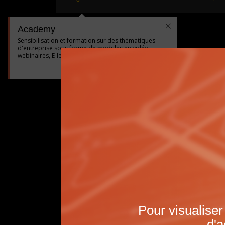
Academy
Sensibilisation et formation sur des thématiques
d'entreprise sous forme de modules en vidéo,
webinaires, E-learning…
|
<
Précédent
Suivant
>
Pour visualiser
d'a