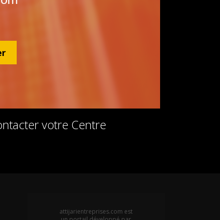
er
ntacter votre Centre
attijarientreprises.com est
un portail développé par