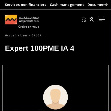
Aller
Services non financiers
Cash management
Documents b
au
contenu
principal
Se conn
Croire en vous
Fil
Accueil
User
67867
d'Ariane
Expert 100PME IA 4